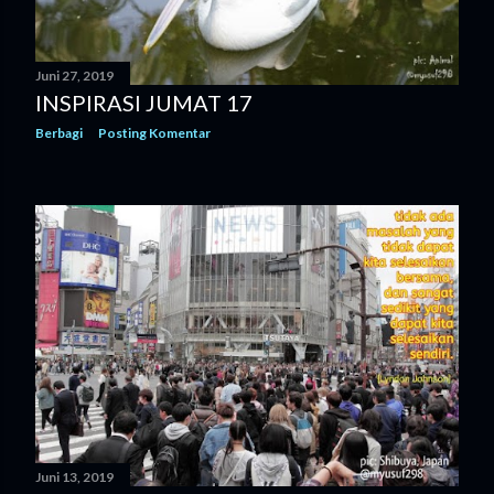
g
a
Juni 27, 2019
n
INSPIRASI JUMAT 17
Berbagi
Posting Komentar
Juni 13, 2019