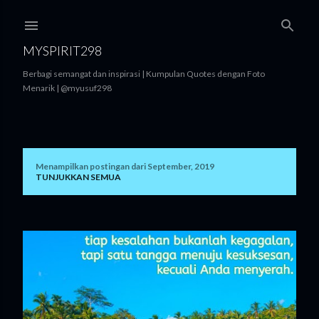
Langsung ke konten utama
MYSPIRIT298
Berbagi semangat dan inspirasi | Kumpulan Quotes dengan Foto
Menarik | @myusuf298
Menampilkan postingan dari September, 2019
P
TUNJUKKAN SEMUA
o
s
t
i
n