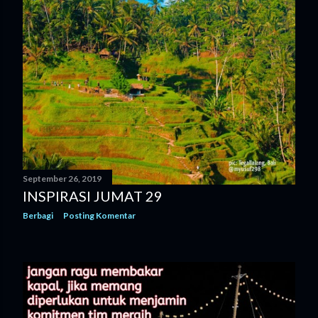
g
a
n
September 26, 2019
INSPIRASI JUMAT 29
Berbagi
Posting Komentar