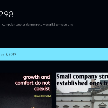
Langsung ke konten utama
298
si | Kumpulan Quotes dengan Foto Menarik | @myusuf298
uari, 2019