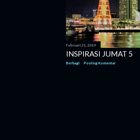
g
a
n
Februari 21, 2019
INSPIRASI JUMAT 5
Berbagi
Posting Komentar