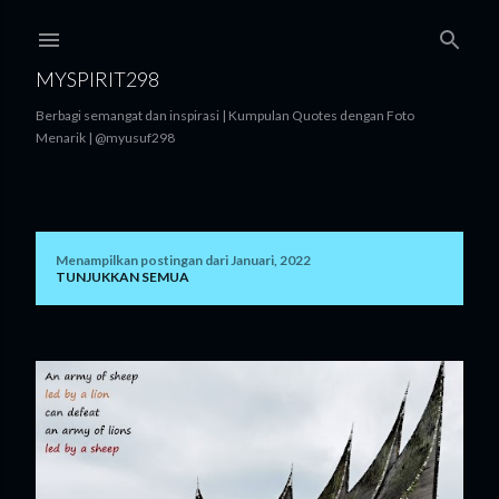
Langsung ke konten utama
MYSPIRIT298
Berbagi semangat dan inspirasi | Kumpulan Quotes dengan Foto
Menarik | @myusuf298
Menampilkan postingan dari Januari, 2022
P
TUNJUKKAN SEMUA
o
s
t
i
n