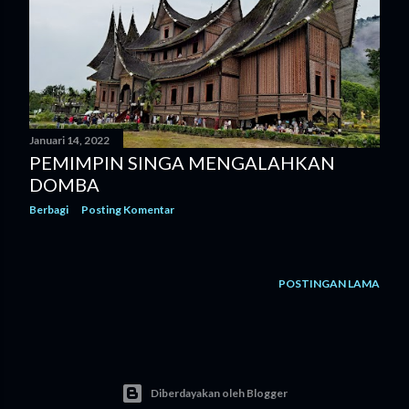
g
a
n
Januari 14, 2022
PEMIMPIN SINGA MENGALAHKAN
DOMBA
Berbagi
Posting Komentar
POSTINGAN LAMA
Diberdayakan oleh Blogger